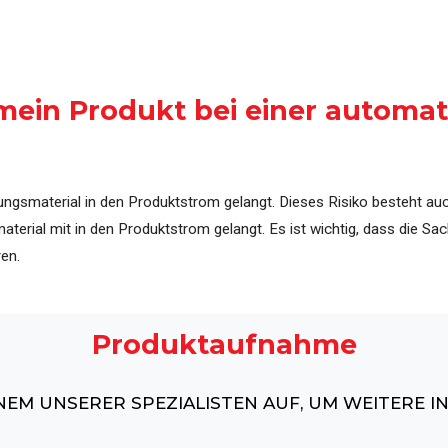
erung
Übersicht über aller Maschinen, Systeme und Pr
mein Produkt bei einer automa
kungsmaterial in den Produktstrom gelangt. Dieses Risiko besteht au
material mit in den Produktstrom gelangt. Es ist wichtig, dass di
en.
Produktaufnahme
INEM UNSERER SPEZIALISTEN AUF, UM WEITERE 