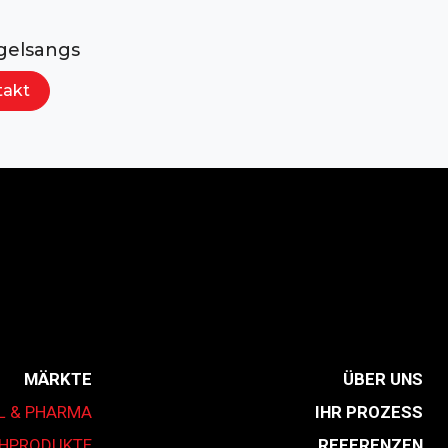
gelsangs
takt
MÄRKTE
ÜBER UNS
L & PHARMA
IHR PROZESS
CHPRODUKTE
REFERENZEN