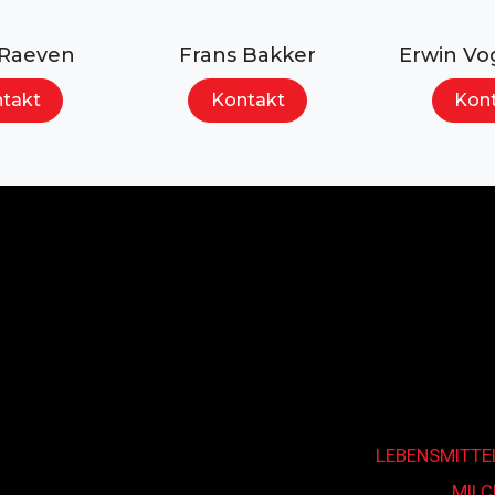
Suchen...
 Raeven
Frans Bakker
Erwin Vo
takt
Kontakt
Kon
LEBENSMITTE
MIL