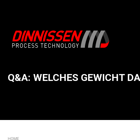
Q&A: WELCHES GEWICHT DA
Über uns
Produktaufnahme
Unser Ansatz zur Systemintegratio
Förderung & Handling
Mission und Kernwerte
Dosieren & Wiegen
Unsere Geschichte
Mischen & Verarbeiten
Geschichte: mehr als 75 Jahre Dinn
Mahlen & zerkleinern
Unsere Innovations-DNA
Sieben
Zertifikate
Verpacken & Befüllen
HOME