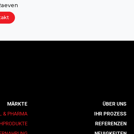
Raeven
takt
MÄRKTE
ÜBER UNS
L & PHARMA
IHR PROZESS
CHPRODUKTE
REFERENZEN
IERNAHRUNG
NEUIGKEITEN