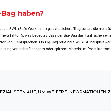
erung
Übersicht über aller Maschinen, Systeme und Pr
g-Bag haben?
en. SWL (Safe Work Limit) gibt die sichere Traglast an, die nicht üb
erheitsfaktor 5, was bedeutet, dass der Big-Bag das Fünffache seine
 von 6 entsprechen. Ein Big-Bag reißt bei SWL × SF, beispielsweis
meidung von scharfkantigem oder spitzem Material im Produktstrom 
EZIALISTEN AUF, UM WEITERE INFORMATIONEN 