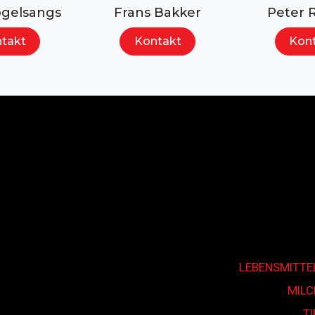
Suchen...
ogelsangs
Frans Bakker
Peter 
takt
Kontakt
Kon
LEBENSMITTE
MIL
T