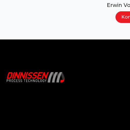
Erwin V
Kon