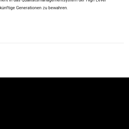
ment in das Qualitätsmanagementsystem der High Level
Suchen...
ür künftige Generationen zu bewahren.