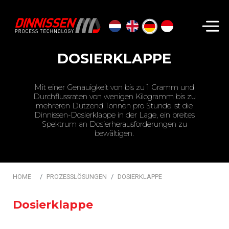
Suchen...
DOSIERKLAPPE
Mit einer Genauigkeit von bis zu 1 Gramm und
Durchflussraten von wenigen Kilogramm bis zu
mehreren Dutzend Tonnen pro Stunde ist die
Dinnissen-Dosierklappe in der Lage, ein breites
Spektrum an Dosierherausforderungen zu
bewältigen.
HOME
PROZESSLÖSUNGEN
DOSIERKLAPPE
Dosierklappe