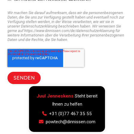
Wir machen Sie darauf aufmerksam, dass wir die personenbezogenen
Daten, die Sie uns zur Verfügung gestellt haben und eventuell noch zur
Verfügung stellen werden, in der Weise verarbeiten, wie wir sie in
unserer Datenschutzerklärung beschrieben haben. Wir verweisen Sie
gerne auf https://www.dinnissen.com/de/datenschutzerklaerung für
weitere Informationen über die Verarbeitung Ihrer personenbezogenen
Daten und die Rechte, die Sie haben.
Juul Jenneskens
Steht bereit
Ihnen zu helfen
+31 (0)77 467 35 55
powtech@dinnissen.com