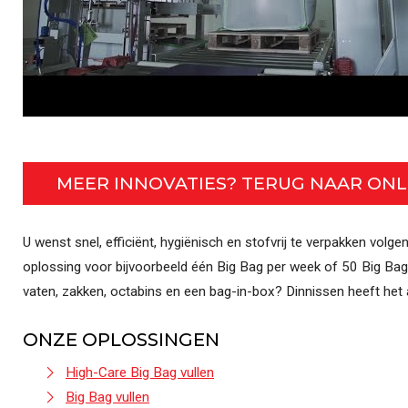
MEER INNOVATIES? TERUG NAAR ON
U wenst snel, efficiënt, hygiënisch en stofvrij te verpakken volge
oplossing voor bijvoorbeeld één Big Bag per week of 50 Big Bag
vaten, zakken, octabins en een bag-in-box? Dinnissen heeft het
ONZE OPLOSSINGEN
High-Care Big Bag vullen
Big Bag vullen