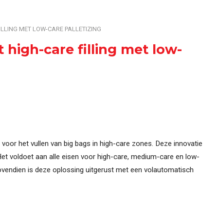
uring
Compleet overzicht van alle machines, systemen
ILLING MET LOW-CARE PALLETIZING
 high-care filling met low-
oor het vullen van big bags in high-care zones. Deze innovatie
 Het voldoet aan alle eisen voor high-care, medium-care en low-
Bovendien is deze oplossing uitgerust met een volautomatisch