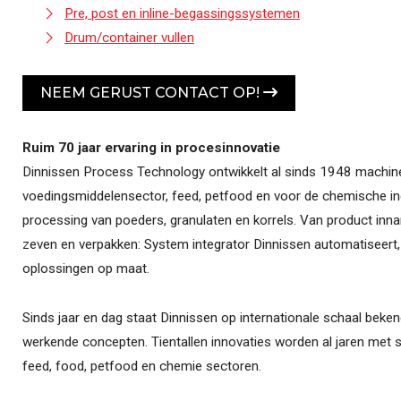
Pre, post en inline-begassingssystemen
Drum/container vullen
NEEM GERUST CONTACT OP!
Ruim 70 jaar ervaring in procesinnovatie
Dinnissen Process Technology ontwikkelt al sinds 1948 machi
voedingsmiddelensector, feed, petfood en voor de chemische indus
processing van poeders, granulaten en korrels. Van product inn
zeven en verpakken: System integrator Dinnissen automatiseert,
oplossingen op maat.
Sinds jaar en dag staat Dinnissen op internationale schaal beke
werkende concepten. Tientallen innovaties worden al jaren met 
feed, food, petfood en chemie sectoren.