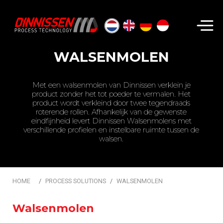
Zoeken...
WALSENMOLEN
Met een walsenmolen van Dinnissen verklein je
product zonder het tot poeder te vermalen. Het
product wordt verkleind door twee tegendraads
roterende rollen. Afhankelijk van de gewenste
eindfijnheid levert Dinnissen Walsenmolens met
verschillende profielen en instelbare ruimte tussen de
walsen.
HOME
PROCESS SOLUTIONS
WALSENMOLEN
Walsenmolen