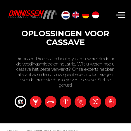
Zoeken...
OPLOSSINGEN VOOR
CASSAVE
Dinnissen Process Technology is een wereldleider in
de voedingsmiddelenindustrie. Wilt u weten hoe u
cassave het beste verwerkt? Onze experts hebben
alle antwoorden op uw specifieke product vragen
over de procestechnologie voor cassave. Stel ze
gerust!