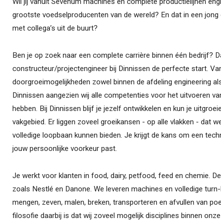
Wil jij vanuit Sevenum machines en complete productielijnen eng
grootste voedselproducenten van de wereld? En dat in een jong 
met collega’s uit de buurt?
Ben je op zoek naar een complete carrière binnen één bedrijf? D
constructeur/projectengineer bij Dinnissen de perfecte start. Van
doorgroeimogelijkheden zowel binnen de afdeling engineering al
Dinnissen aangezien wij alle competenties voor het uitvoeren van
hebben. Bij Dinnissen blijf je jezelf ontwikkelen en kun je uitgroe
vakgebied. Er liggen zoveel groeikansen - op alle vlakken - dat 
volledige loopbaan kunnen bieden. Je krijgt de kans om een techni
jouw persoonlijke voorkeur past.
Je werkt voor klanten in food, dairy, petfood, feed en chemie. D
zoals Nestlé en Danone. We leveren machines en volledige turn-k
mengen, zeven, malen, breken, transporteren en afvullen van po
filosofie daarbij is dat wij zoveel mogelijk disciplines binnen onz