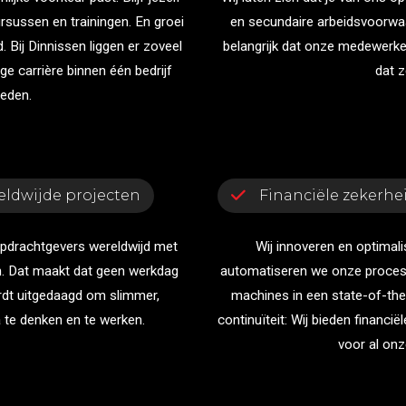
rsussen en trainingen. En groei
en secundaire arbeidsvoorwaa
. Bij Dinnissen liggen er zoveel
belangrijk dat onze medewerker
ge carrière binnen één bedrijf
dat z
ieden.
eldwijde projecten
Financiële zekerhe
pdrachtgevers wereldwijd met
Wij innoveren en optimali
. Dat maakt dat geen werkdag
automatiseren we onze proces
rdt uitgedaagd om slimmer,
machines in een state-of-the-a
a te denken en te werken.
continuïteit: Wij bieden financ
voor al on