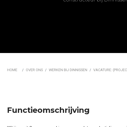
Automatisering & Best
HOME
OVER ONS
WERKEN BIJ DINNISSEN
VACATURE: (PROJEC
Functieomschrijving