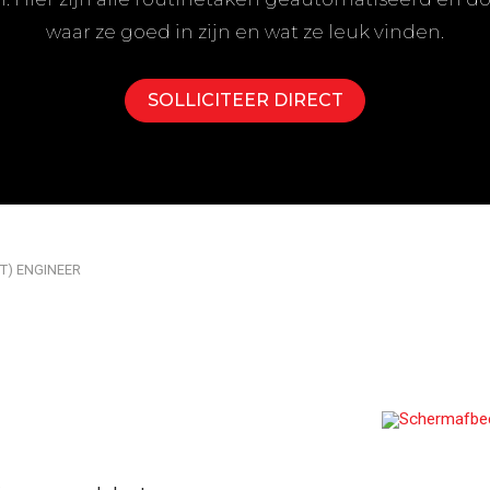
uring
Compleet overzicht van alle machines, systemen
waar ze goed in zijn en wat ze leuk vinden.
SOLLICITEER DIRECT
T) ENGINEER