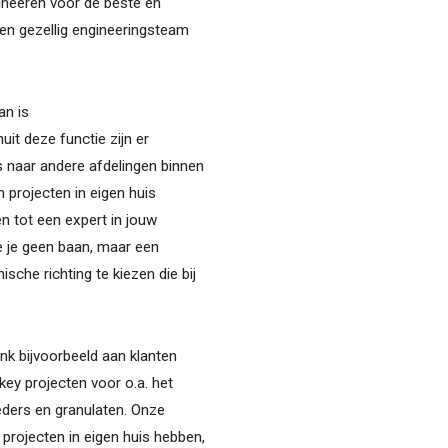
ineeren voor de beste en
Zoeken...
en gezellig engineeringsteam
an is
uit deze functie zijn er
s naar andere afdelingen binnen
 projecten in eigen huis
ien tot een expert in jouw
we je geen baan, maar een
sche richting te kiezen die bij
enk bijvoorbeeld aan klanten
ey projecten voor o.a. het
eders en granulaten. Onze
e projecten in eigen huis hebben,