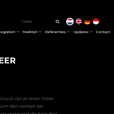
tegration
Markten
Referenties
Updates
Contact
NEER
ceslijnen
Hamex® hamermolen
Food & Pharma
Sevenum, Nederland (HQ)
Onze klanten
Nieuws
ntegration aanpak
DIMA® Zakkenleegmachine
Dairy
Purmerend, Nederland
Klantervaringen
Klantervaringen
ie
Big Bag vulstation
Petfood
Kleve, Duitsland
Onze partners
Beurzen
Hamex® hamermolen met snelle zeefwissel
Feed & Aquafeed
Jakarta, Indonesië
Certificaten
Pneumatisch transportsysteem
Chemicals & Minerals
 minuut van je leven meer
Modulair Big Bag Lossysteem
 Kom dan werken als
doen engineers de hele dag